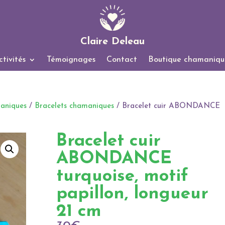
Claire Deleau
tivités
Témoignages
Contact
Boutique chamaniqu
maniques
/
Bracelets chamaniques
/ Bracelet cuir ABONDANCE
Bracelet cuir
ABONDANCE
turquoise, motif
papillon, longueur
21 cm