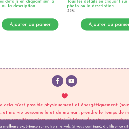
es détails en cliquant sur la
Tous les détails en cliquant sur
 ou la description
photo ou la description
35
€
Ajouter au panier
Ajouter au panie

e cela m’est possible physiquement et énergétiquement (sous 1
n… et ma vie personnelle et de maman, prendre le temps de me
ures conditions m’est essentiel 😀 Merci de votre compréhen
 meilleure expérience sur notre site web. Si vous continuez à utiliser ce s