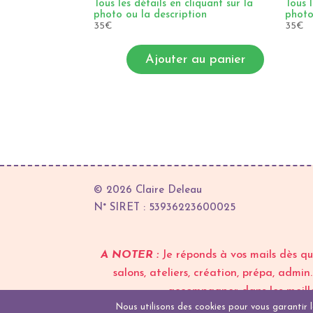
Tous les détails en cliquant sur la
Tous l
photo ou la description
photo
35
€
35
€
Ajouter au panier
© 2026 Claire Deleau
N° SIRET : 53936223600025
A NOTER :
Je réponds à vos mails dès qu
salons, ateliers, création, prépa, admi
accompagner dans les meille
Nous utilisons des cookies pour vous garantir la