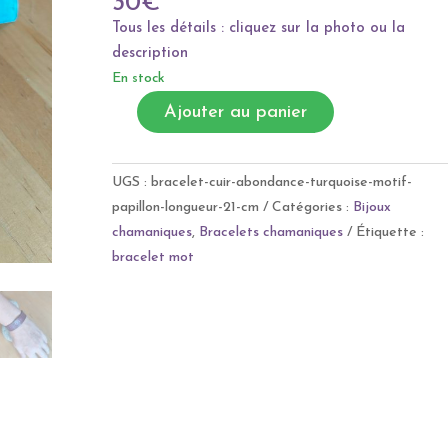
30
€
Tous les détails : cliquez sur la photo ou la
description
En stock
A
Ajouter au panier
quantité
l
de
t
Bracelet
e
UGS :
bracelet-cuir-abondance-turquoise-motif-
cuir
r
papillon-longueur-21-cm
Catégories :
Bijoux
ABONDANCE
n
chamaniques
,
Bracelets chamaniques
Étiquette :
turquoise,
a
bracelet mot
motif
t
papillon,
i
longueur
v
21
e
cm
: