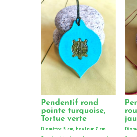
Pendentif rond
Pe
pointe turquoise,
rou
Tortue verte
ja
Diamètre 5 cm, hauteur 7 cm
Diamè