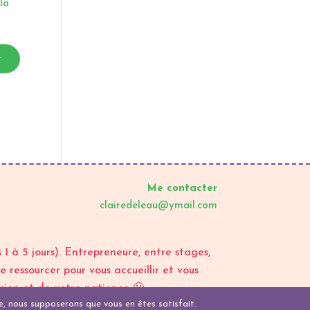
 la
r
Me contacter
clairedeleau@ymail.com
 à 5 jours). Entrepreneure, entre stages,
 ressourcer pour vous accueillir et vous
sion et de votre patience 🙂
ite, nous supposerons que vous en êtes satisfait.