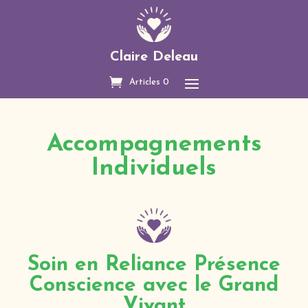
Claire Deleau
Articles 0
Accompagnements
Individuels
Soin en Reliance Présence
Conscience avec le Grand
Vivant