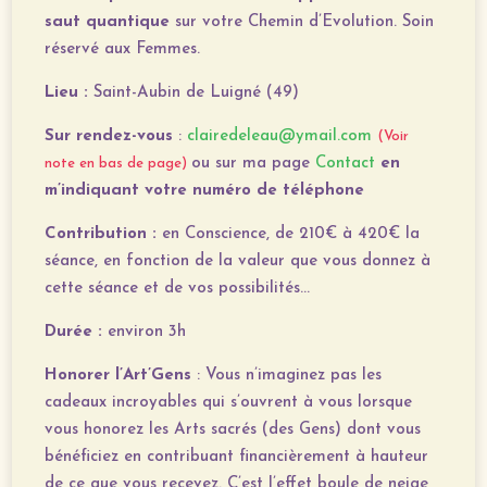
saut quantique
sur votre Chemin d’Evolution. Soin
réservé aux Femmes.
Lieu :
Saint-Aubin de Luigné (49)
Sur rendez-vous
:
clairedeleau@ymail.com
(Voir
ou sur ma page
Contact
en
note en bas de page)
m’indiquant votre numéro de téléphone
Contribution :
en Conscience, de 210€ à 420€ la
séance​
, en fonction de la valeur que vous donnez à
cette séance et de vos possibilités…
Durée :
environ 3h
Honorer l’Art’Gens
: Vous n’imaginez pas les
cadeaux incroyables qui s’ouvrent à vous lorsque
vous honorez les Arts sacrés (des Gens) dont vous
bénéficiez en contribuant financièrement à hauteur
de ce que vous recevez. C’est l’effet boule de neige