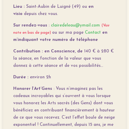
Lieu :
Saint-Aubin de Luigné (49)
ou
en
visio
depuis chez vous.
Sur rendez-vous
:
clairedeleau@ymail.com
(Voir
ou sur ma page
Contact
en
note en bas de page)
m’indiquant votre numéro de téléphone
Contribution : en Conscience, de
140 € à 280 €
la séance​​
, en fonction de la valeur que vous
donnez à cette séance et de vos possibilités…
Durée :
environ 2h
Honorer l’Art’Gens
: Vous n’imaginez pas les
cadeaux incroyables qui s’ouvrent à vous lorsque
vous honorez les Arts sacrés (des Gens) dont vous
bénéficiez en contribuant financièrement à hauteur
de ce que vous recevez. C’est l’effet boule de neige
exponentiel !
Continuellement, depuis 15 ans, je me