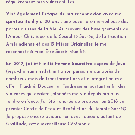
régulièrement mes vulnérabilités…
Vint également l’étape de ma reconnexion avec ma
spiritualité il y a 20 ans :
une ouverture merveilleuse des
portes du sens de la Vie. Au travers des Enseignements de
l’Amour Christique, de la Sexualité Sacrée, de la tradition
Amérindienne et des 13 Mères Originelles, je me
reconnecte à mon Être Sacré, réunifié.
En 2017, j’ai été initié Femme Sourcière
auprès de Jeya
(jeya-chamanisme.fr), initiation puissante qui après de
nombreux mois de transformations et d’intégration m’a
offert Fluidité, Douceur et Tendresse en sortant enfin des
violences qui avaient jalonnées ma vie depuis ma plus
tendre enfance. J’ai été honorée de proposer en 2018 un
premier Cercle de l’Eau et Bénédiction du Temple Sacré©.
Je propose encore aujourd’hui, avec toujours autant de
Gratitude, cette merveilleuse Cérémonie.