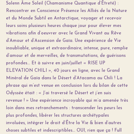
Solenn Âme Soleil (Chamanisme Quantique d’Êtreté) :
Rencontrer en Conscience Présence les Alliés de la Nature
et du Monde Subtil en Antarctique, voyager et recevoir
leurs soins plusieurs heures chaque jour pour élever mes
vibrations afin d’oeuvrer avec le Grand Vivant au Rêve
d’Amour et d’Ascension de Gaïa.
Une expérience de Vie
inoubliable, unique et extraordinaire, intense, pure, remplie
d’amour et de merveilles, de transmutations, de guérisons
profondes… Et à suivre en juin/juillet « RISE UP
ELEVATION CHILI », 40 jours en ligne, avec le Grand
Minéral de Gaïa dans le Désert d’Atacama au Chili ! La
phrase qui m’est venue en conclusion lors du bilan de cette
Odyssée était : « J’ai traversé le Désert et j’en suis
revenue ! » Une expérience incroyable qui m’a amenée très
loin dans mes retranchements : transcender les peurs les
plus profondes, libérer les structures archétypales
involuées, intégrer le droit d’Être la Vie & bien d’autres
choses subtiles et indescriptibles… OUI, rien que ça !
Full