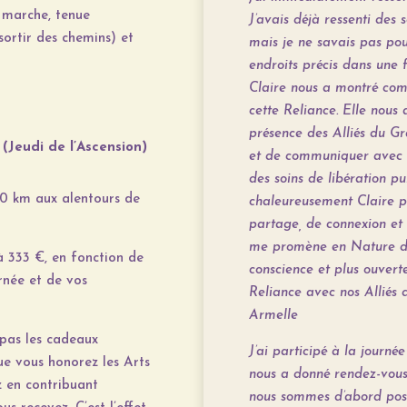
e marche, tenue
J’avais déjà ressenti des
ortir des chemins) et
mais je ne savais pas pou
endroits précis dans une 
Claire nous a montré co
cette Reliance. Elle nous
présence des Alliés du Gra
(Jeudi de l’Ascension)
et de communiquer avec 
des soins de libération pu
 10 km aux alentours de
chaleureusement Claire p
partage, de connexion et 
me promène en Nature di
à 333 €, en fonction de
conscience et plus ouverte
rnée et de vos
Reliance avec nos Alliés 
Armelle
 pas les cadeaux
J’ai participé à la journé
ue vous honorez les Arts
nous a donné rendez-vous
z en contribuant
nous sommes d’abord posés