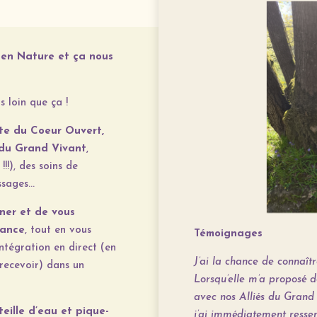
 en Nature et ça nous
s loin que ça !
te du Coeur Ouvert,
 du Grand Vivant
,
!!), des soins de
ssages…
ner et de vous
iance
, tout en vous
Témoignages
ntégration en direct (en
J’ai la chance de connaîtr
 recevoir) dans un
Lorsqu’elle m’a proposé 
avec nos Alliés du Grand 
eille d’eau et pique-
j’ai immédiatement ressen