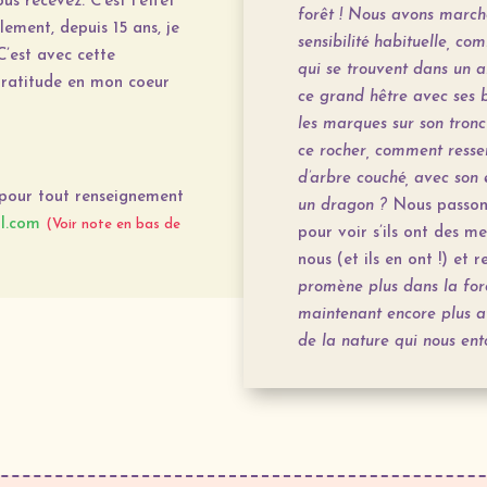
s recevez. C’est l’effet
forêt !
Nous avons marché
lement, depuis 15 ans, je
sensibilité habituelle, co
C’est avec cette
qui se trouvent dans un ar
Gratitude en mon coeur
ce grand hêtre avec ses 
les marques sur son tronc
ce rocher, comment ressen
d’arbre couché, avec son 
 pour tout
renseignement
un dragon ?
Nous passon
l.com
(Voir note en bas de
pour voir s’ils ont des m
nous (et ils en ont !) et 
promène plus dans la for
maintenant encore plus at
de la nature qui nous ent