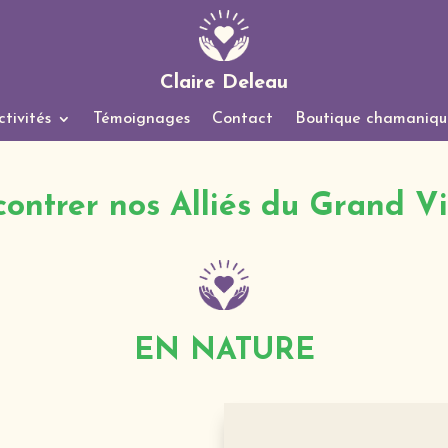
Claire Deleau
tivités
Témoignages
Contact
Boutique chamaniqu
ontrer nos Alliés du Grand V
EN NATURE