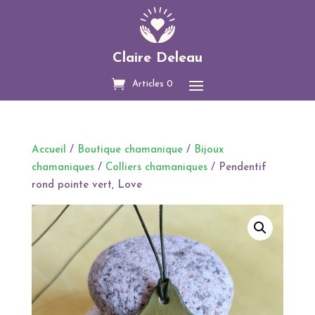
Claire Deleau
Articles 0
Accueil
/
Boutique chamanique
/
Bijoux
chamaniques
/
Colliers chamaniques
/ Pendentif
rond pointe vert, Love