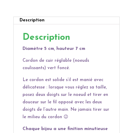
Love
a
t
i
Description
v
e
Description
:
Diamètre 5 cm, hauteur 7 cm
Cordon de cuir réglable (noeuds
coulissants) vert foncé.
Le cordon est solide s’il est manié avec
délicatesse : lorsque vous réglez sa taille,
posez deux doigts sur le noeud et tirer en
douceur sur le fil opposé avec les deux
doigts de l’autre main. Ne jamais tirer sur
le milieu du cordon
😉
Chaque bijou a une finition minutieuse