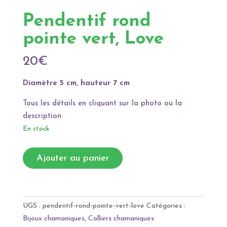
Pendentif rond
pointe vert, Love
20
€
Diamètre 5 cm, hauteur 7 cm
Tous les détails en cliquant sur la photo ou la
description
En stock
quantité
A
Ajouter au panier
de
l
Pendentif
t
rond
e
pointe
r
UGS :
pendentif-rond-pointe-vert-love
Catégories :
vert,
n
Bijoux chamaniques
,
Colliers chamaniques