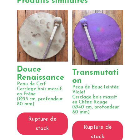
Produits similaires
Douce
Transmutati
Renaissance
on
Peau de Cerf
Peau de Bouc teintée
Cerclage bois massif
Violet
en Frêne
Cerclage bois massif
(Ø35 cm, profondeur
en Chêne Rouge
80 mm)
(Ø40 cm, profondeur
80 mm)
Rupture de
Rupture de
stock
stock