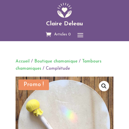
Claire Deleau
Articles 0
Accueil
/
Boutique chamanique
/
Tambours
chamaniques
/ Complétude
Promo !