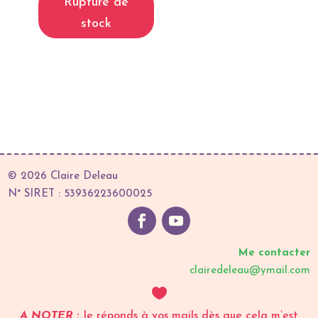
Rupture de
stock
© 2026 Claire Deleau
N° SIRET : 53936223600025
Me contacter
clairedeleau@ymail.com

A NOTER :
Je réponds à vos mails dès que cela m’est