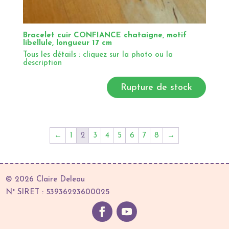
Bracelet cuir CONFIANCE chataigne, motif
libellule, longueur 17 cm
Tous les détails : cliquez sur la photo ou la
description
Rupture de stock
←
1
2
3
4
5
6
7
8
→
© 2026 Claire Deleau
N° SIRET : 53936223600025