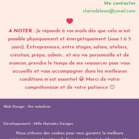
Me contacter
clairedeleau@ymail.com

A NOTER :
Je réponds à vos mails dès que cela m’est
possible physiquement et énergétiquement (sous 1 à 5
jours). Entrepreneure, entre stages, salons, ateliers,
création, prépa, admin… et ma vie personnelle et de
maman, prendre le temps de me ressourcer pour vous
accueillir et vous accompagner dans les meilleures
conditions m’est essentiel 😀 Merci de votre
compréhension et de votre patience 🙂
Web Design :
the webalizer
Développement :
Mille Myriades Designs
Nous utilisons des cookies pour vous garantir la meilleure