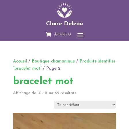
Claire Deleau
Articles 0
Accueil
/
Boutique chamanique
/
Produits identifiés
“bracelet mot”
/ Page 2
bracelet mot
Affichage de 10–18 sur 69 résultats