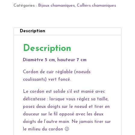
vert,
n
Catégories :
Bijoux chamaniques
,
Colliers chamaniques
Rose
a
rouge
t
i
Description
v
e
Description
:
Diamètre 5 cm, hauteur 7 cm
Cordon de cuir réglable (noeuds
coulissants) vert foncé.
Le cordon est solide s’il est manié avec
délicatesse : lorsque vous réglez sa taille,
posez deux doigts sur le noeud et tirer en
douceur sur le fil opposé avec les deux
doigts de l’autre main. Ne jamais tirer sur
le milieu du cordon
😉