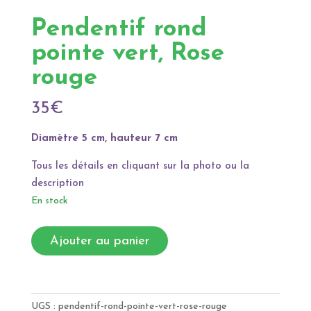
Pendentif rond
pointe vert, Rose
rouge
35
€
Diamètre 5 cm, hauteur 7 cm
Tous les détails en cliquant sur la photo ou la
description
En stock
quantité
A
Ajouter au panier
de
l
Pendentif
t
rond
e
pointe
r
UGS :
pendentif-rond-pointe-vert-rose-rouge