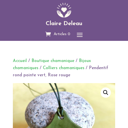
Claire Deleau
Articles 0
Accueil
/
Boutique chamanique
/
Bijoux
chamaniques
/
Colliers chamaniques
/ Pendentif
rond pointe vert, Rose rouge